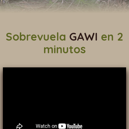
Sobrevuela
GAWI
en 2
minutos